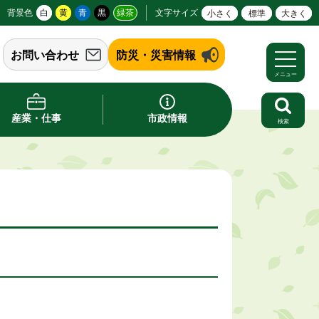
背景色
白
黄
青
黒
緑茶
文字サイズ
小さく
標準
大きく
お問い合わせ
防災・災害情報
メニュー
産業・仕事
市政情報
検索