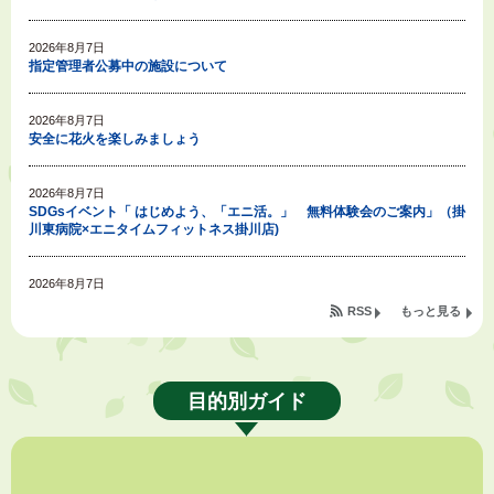
2026年8月7日
指定管理者公募中の施設について
2026年8月7日
安全に花火を楽しみましょう
2026年8月7日
SDGsイベント「 はじめよう、「エニ活。」 無料体験会のご案内」（掛
川東病院×エニタイムフィットネス掛川店)
2026年8月7日
「掛川の教育<統計書>」について
RSS
もっと見る
2026年8月6日
令和８年度公民館等（大東北公民館、大須賀中央公民館）講座のお知らせ
目的別ガイド
2026年8月6日
熱中症対策「クーリングシェルター」の設置について