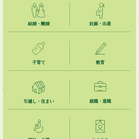
2026年8月6日
就職・転職相談会のご案内
2026年8月6日
結婚・離婚
妊娠・出産
「お茶を知る・体験する講座」を開催します
2026年8月5日
ジュビロ磐田（情報提供・お知らせ）
子育て
教育
2026年8月5日
掛川市広告入り窓口封筒無償提供者募集
2026年8月4日
【日本DX大賞2026】ポスターセッション最優秀賞を受賞しました！
引越し・住まい
就職・退職
2026年8月4日
市民の勇気ある応急手当に感謝状を贈呈しました
2026年8月4日
夏季休暇期間 開業医等診療予定