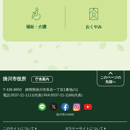
2026年8月3日
「水道カルテ」の公表について
福祉・介護
おくやみ
2026年8月3日
企業版ふるさと納税（地方創生応援税制）のお願い
2026年8月3日
【参加者募集】プロ棋士から学ぼう！はじめての将棋教室
このページの
掛川市役所
庁舎案内
先頭へ
〒436-8650 静岡県掛川市長谷一丁目1番地の1
電話:0537-21-1111(代表) FAX:0537-21-1166(代表)
掛川市のSNS
このサイトについて
ガラケーサイトについて