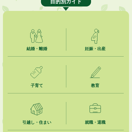
目的別ガイド
2026年8月6日
就職・転職相談会のご案内
2026年8月6日
「お茶を知る・体験する講座」を開催します
2026年8月5日
結婚・離婚
妊娠・出産
ジュビロ磐田（情報提供・お知らせ）
2026年8月5日
掛川市広告入り窓口封筒無償提供者募集
子育て
教育
2026年8月4日
【日本DX大賞2026】ポスターセッション最優秀賞を受賞しました！
2026年8月4日
市民の勇気ある応急手当に感謝状を贈呈しました
引越し・住まい
就職・退職
2026年8月4日
夏季休暇期間 開業医等診療予定