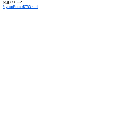
関連バナー2
/gyosei/docs/5783.html