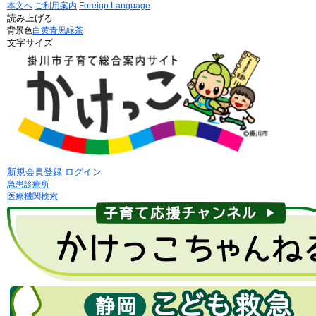
本文へ
ご利用案内
Foreign Language
読み上げる
背景色
白
黄
青
黒
緑茶
文字サイズ
新規会員登録
ログイン
急患診療所
医療機関検索