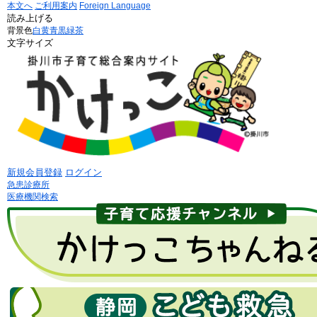
本文へ
ご利用案内
Foreign Language
読み上げる
背景色
白
黄
青
黒
緑茶
文字サイズ
新規会員登録
ログイン
急患診療所
医療機関検索