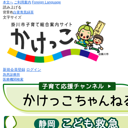
本文へ
ご利用案内
Foreign Language
読み上げる
背景色
白
黄
青
黒
緑茶
文字サイズ
新規会員登録
ログイン
急患診療所
医療機関検索