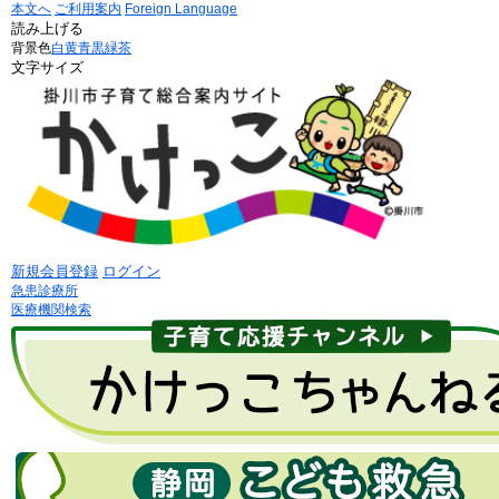
本文へ
ご利用案内
Foreign Language
読み上げる
背景色
白
黄
青
黒
緑茶
文字サイズ
新規会員登録
ログイン
急患診療所
医療機関検索