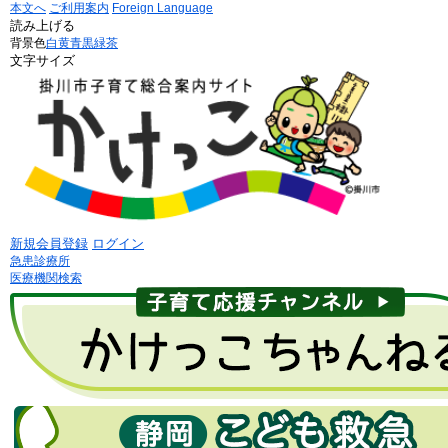
本文へ
ご利用案内
Foreign Language
読み上げる
背景色
白
黄
青
黒
緑茶
文字サイズ
新規会員登録
ログイン
急患診療所
医療機関検索