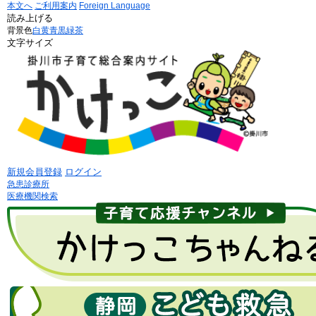
本文へ
ご利用案内
Foreign Language
読み上げる
背景色
白
黄
青
黒
緑茶
文字サイズ
新規会員登録
ログイン
急患診療所
医療機関検索