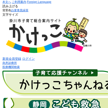
本文へ
ご利用案内
Foreign Language
読み上げる
背景色
白
黄
青
黒
緑茶
文字サイズ
新規会員登録
ログイン
急患診療所
医療機関検索