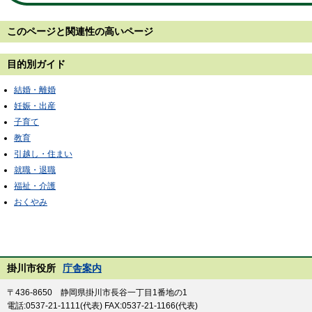
このページと
関連性の高いページ
目的別ガイド
結婚・離婚
妊娠・出産
子育て
教育
引越し・住まい
就職・退職
福祉・介護
おくやみ
掛川市役所
庁舎案内
〒436-8650 静岡県掛川市長谷一丁目1番地の1
電話:0537-21-1111(代表) FAX:0537-21-1166(代表)