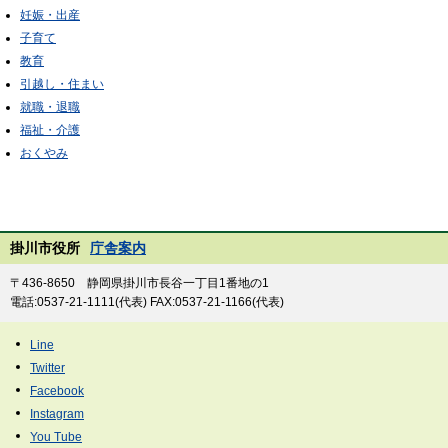
妊娠・出産
子育て
教育
引越し・住まい
就職・退職
福祉・介護
おくやみ
掛川市役所
庁舎案内
〒436-8650 静岡県掛川市長谷一丁目1番地の1
電話:0537-21-1111(代表) FAX:0537-21-1166(代表)