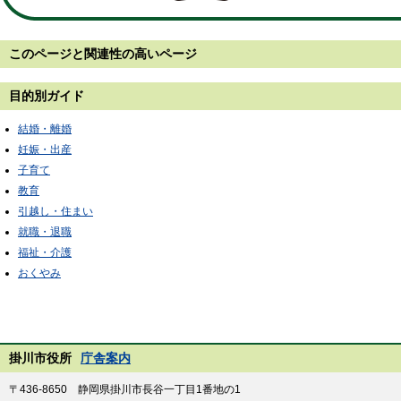
このページと
関連性の高いページ
目的別ガイド
結婚・離婚
妊娠・出産
子育て
教育
引越し・住まい
就職・退職
福祉・介護
おくやみ
掛川市役所
庁舎案内
〒436-8650 静岡県掛川市長谷一丁目1番地の1