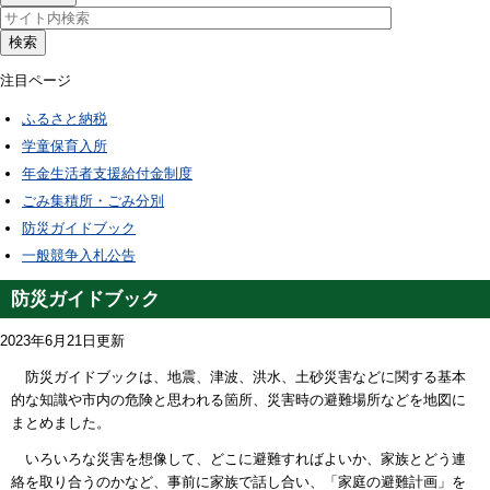
検索
注目ページ
ふるさと納税
学童保育入所
年金生活者支援給付金制度
ごみ集積所・ごみ分別
防災ガイドブック
一般競争入札公告
防災ガイドブック
2023年6月21日更新
防災ガイドブックは、地震、津波、洪水、土砂災害などに関する基本
的な知識や市内の危険と思われる箇所、災害時の避難場所などを地図に
まとめました。
いろいろな災害を想像して、どこに避難すればよいか、家族とどう連
絡を取り合うのかなど、事前に家族で話し合い、
「家庭の避難計画」を