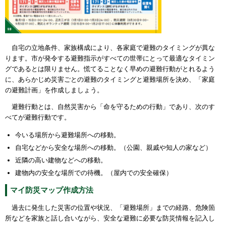
自宅の立地条件、家族構成により、各家庭で避難のタイミングが異な
ります。市が発令する避難指示がすべての世帯にとって最適なタイミン
グであるとは限りません。慌てることなく早めの避難行動がとれるよう
に、あらかじめ
災害ごとの避難のタイミング
と
避難場所
を決め、「家庭
の避難計画」を作成しましょう。
避難行動とは、自然災害から「命を守るための行動」であり、次のす
べてが避難行動です。
今いる場所から避難場所への移動。
自宅などから安全な場所への移動。（公園、親戚や知人の家など）
近隣の高い建物などへの移動。
建物内の安全な場所での待機。（屋内での安全確保）
マイ防災マップ作成方法
過去に発生した災害の位置や状況、「避難場所」までの経路、危険箇
所などを家族と話し合いながら、安全な避難に必要な防災情報を記入し