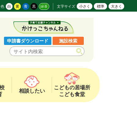
景色
白
黄
青
黒
緑茶
文字サイズ
小さく
標準
大きく
申請書ダウンロード
施設検索
校
こどもの居場所
相談したい
育
こども食堂