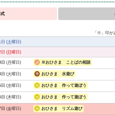
形式
「※」印が
1日
(
土
曜日
)
2日
(
日
曜日
)
3日
(
月
曜日
)
※おひさま ことばの相談
4日
(
火
曜日
)
おひさま 水遊び
5日
(
水
曜日
)
おひさま 作って遊ぼう
6日
(
木
曜日
)
おひさま 作って遊ぼう
7日
(
金
曜日
)
おひさま リズム遊び