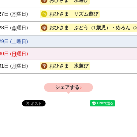
おひさま 水遊び
27日
(
木
曜日
)
おひさま リズム遊び
28日
(
金
曜日
)
おひさま ぶどう（1歳児）・めろん（
29日
(
土
曜日
)
30日
(
日
曜日
)
31日
(
月
曜日
)
おひさま 水遊び
シェアする