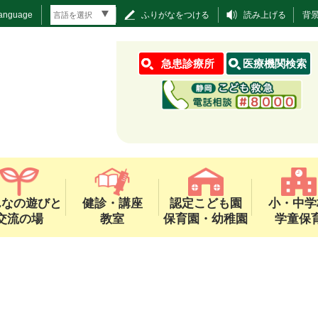
Language
ふりがなをつける
読み上げる
背
急患診療所
医療機関検索
んなの遊びと
健診・講座
認定こども園
小・中学
交流の場
教室
保育園・幼稚園
学童保