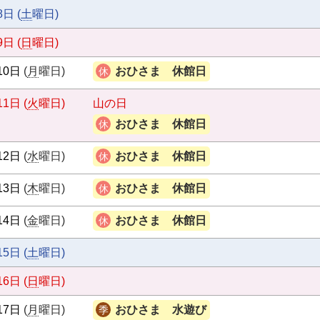
8日
(
土
曜日
)
9日
(
日
曜日
)
10日
(
月
曜日
)
おひさま 休館日
11日
(
火
曜日
)
山の日
おひさま 休館日
12日
(
水
曜日
)
おひさま 休館日
13日
(
木
曜日
)
おひさま 休館日
14日
(
金
曜日
)
おひさま 休館日
15日
(
土
曜日
)
16日
(
日
曜日
)
17日
(
月
曜日
)
おひさま 水遊び