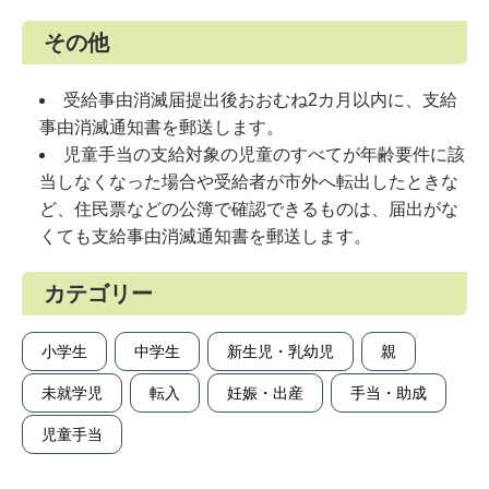
その他
受給事由消滅届提出後おおむね2カ月以内に、支給
事由消滅通知書を郵送します。
児童手当の支給対象の児童のすべてが年齢要件に該
当しなくなった場合や受給者が市外へ転出したときな
ど、住民票などの公簿で確認できるものは、届出がな
くても支給事由消滅通知書を郵送します。
カテゴリー
小学生
中学生
新生児・乳幼児
親
未就学児
転入
妊娠・出産
手当・助成
児童手当