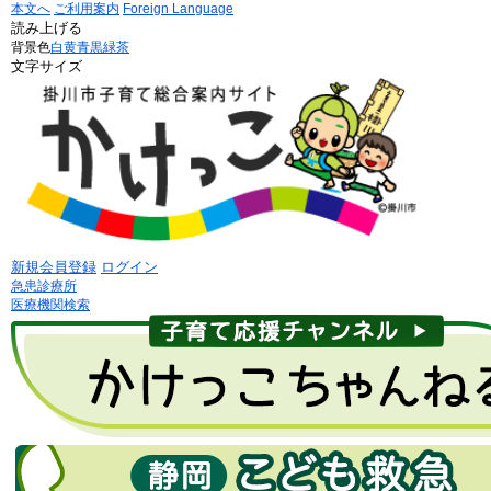
本文へ
ご利用案内
Foreign Language
読み上げる
背景色
白
黄
青
黒
緑茶
文字サイズ
新規会員登録
ログイン
急患診療所
医療機関検索