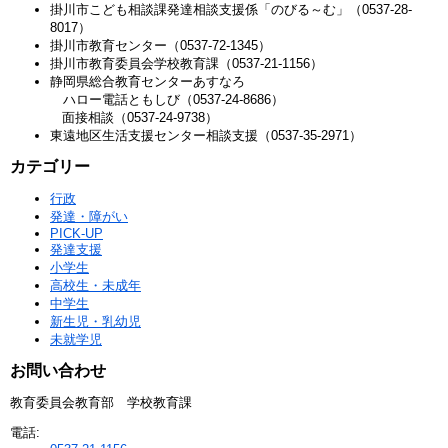
掛川市こども相談課発達相談支援係「のびる～む」
（0537-28-
8017）
掛川市教育センター
（0537-72-1345）
掛川市教育委員会学校教育課
（0537-21-1156）
静岡県総合教育センターあすなろ
ハロー電話ともしび（0537-24-8686）
面接相談（0537-24-9738）
東遠地区生活支援センター相談支援
（0537-35-2971）
カテゴリー
行政
発達・障がい
PICK-UP
発達支援
小学生
高校生・未成年
中学生
新生児・乳幼児
未就学児
お問い合わせ
教育委員会教育部 学校教育課
電話: