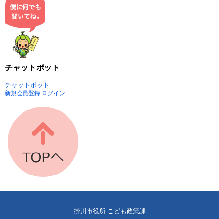
チャットボット
チャットボット
新規会員登録
ログイン
掛川市役所 こども政策課