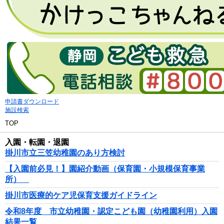
申請書ダウンロード
施設検索
TOP
入園・転園・退園
掛川市立三笠幼稚園のあり方検討
【入園前必見！】園紹介動画（保育園・小規模保育事業
所）
掛川市医療的ケア児保育支援ガイドライン
令和8年度 市立幼稚園・認定こども園（幼稚園利用）入園
結果一覧