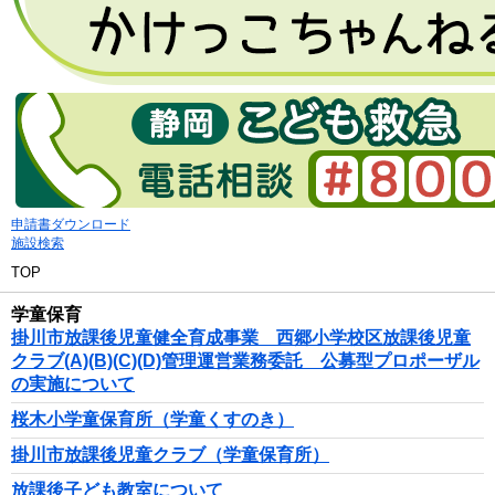
申請書ダウンロード
施設検索
TOP
学童保育
掛川市放課後児童健全育成事業 西郷小学校区放課後児童
クラブ(A)(B)(C)(D)管理運営業務委託 公募型プロポーザル
の実施について
桜木小学童保育所（学童くすのき）
掛川市放課後児童クラブ（学童保育所）
放課後子ども教室について