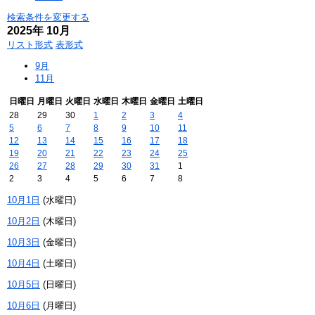
検索条件を変更する
2025年
10月
リスト形式
表形式
9月
11月
日
曜日
月
曜日
火
曜日
水
曜日
木
曜日
金
曜日
土
曜日
28
29
30
1
2
3
4
5
6
7
8
9
10
11
12
13
14
15
16
17
18
19
20
21
22
23
24
25
26
27
28
29
30
31
1
2
3
4
5
6
7
8
10月1日
(
水
曜日
)
10月2日
(
木
曜日
)
10月3日
(
金
曜日
)
10月4日
(
土
曜日
)
10月5日
(
日
曜日
)
10月6日
(
月
曜日
)