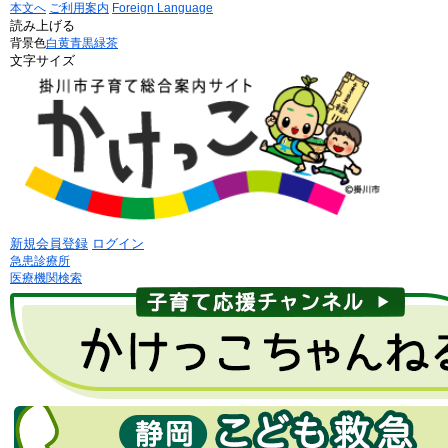
本文へ
ご利用案内
Foreign Language
読み上げる
背景色
白
黄
青
黒
緑茶
文字サイズ
新規会員登録
ログイン
急患診療所
医療機関検索