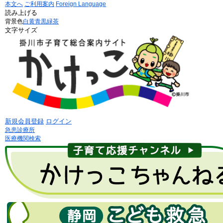
本文へ
ご利用案内
Foreign Language
読み上げる
背景色
白
黄
青
黒
緑茶
文字サイズ
新規会員登録
ログイン
急患診療所
医療機関検索