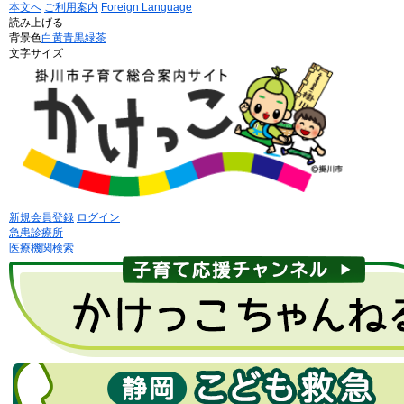
本文へ
ご利用案内
Foreign Language
読み上げる
背景色
白
黄
青
黒
緑茶
文字サイズ
新規会員登録
ログイン
急患診療所
医療機関検索