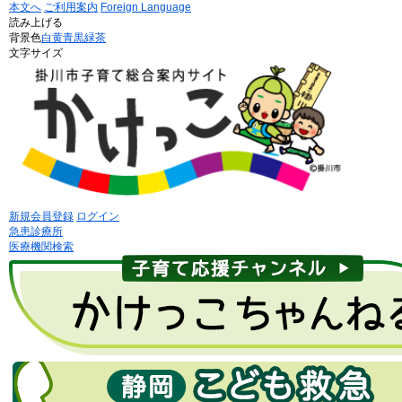
本文へ
ご利用案内
Foreign Language
読み上げる
背景色
白
黄
青
黒
緑茶
文字サイズ
新規会員登録
ログイン
急患診療所
医療機関検索