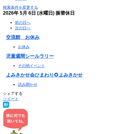
検索条件を変更する
2026年
5月
6日
(水
曜日
)
振替休日
前の日へ
次の日へ
交流館 お休み
お休み
児童週間シールラリー
その他イベント
よみきかせ会ひまわり🌻よみきかせ
読み聞かせ
シェアする
ツイート