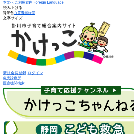
本文へ
ご利用案内
Foreign Language
読み上げる
背景色
白
黄
青
黒
緑茶
文字サイズ
新規会員登録
ログイン
急患診療所
医療機関検索