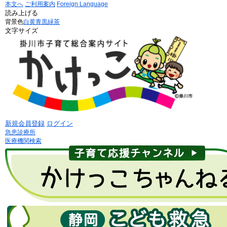
本文へ
ご利用案内
Foreign Language
読み上げる
背景色
白
黄
青
黒
緑茶
文字サイズ
新規会員登録
ログイン
急患診療所
医療機関検索