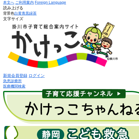
本文へ
ご利用案内
Foreign Language
読み上げる
背景色
白
黄
青
黒
緑茶
文字サイズ
新規会員登録
ログイン
急患診療所
医療機関検索