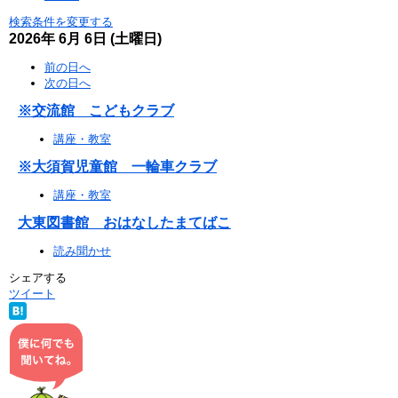
検索条件を変更する
2026年
6月
6日
(土
曜日
)
前の日へ
次の日へ
※交流館 こどもクラブ
講座・教室
※大須賀児童館 一輪車クラブ
講座・教室
大東図書館 おはなしたまてばこ
読み聞かせ
シェアする
ツイート