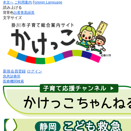
本文へ
ご利用案内
Foreign Language
読み上げる
背景色
白
黄
青
黒
緑茶
文字サイズ
新規会員登録
ログイン
急患診療所
医療機関検索