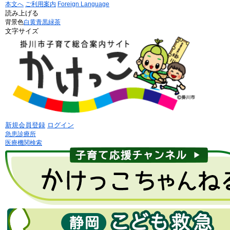
本文へ
ご利用案内
Foreign Language
読み上げる
背景色
白
黄
青
黒
緑茶
文字サイズ
新規会員登録
ログイン
急患診療所
医療機関検索