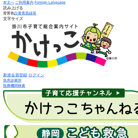
本文へ
ご利用案内
Foreign Language
読み上げる
背景色
白
黄
青
黒
緑茶
文字サイズ
新規会員登録
ログイン
急患診療所
医療機関検索