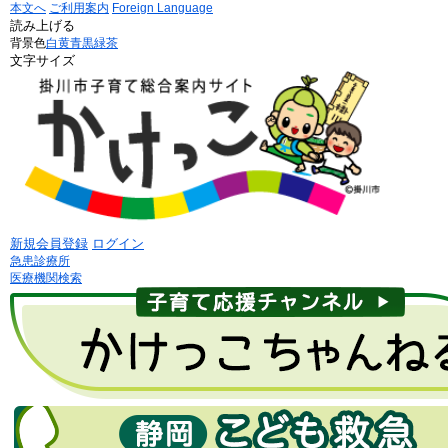
本文へ
ご利用案内
Foreign Language
読み上げる
背景色
白
黄
青
黒
緑茶
文字サイズ
新規会員登録
ログイン
急患診療所
医療機関検索