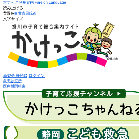
本文へ
ご利用案内
Foreign Language
読み上げる
背景色
白
黄
青
黒
緑茶
文字サイズ
新規会員登録
ログイン
急患診療所
医療機関検索