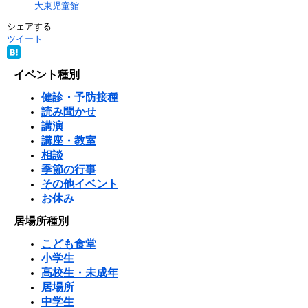
大東児童館
シェアする
ツイート
イベント種別
健診・予防接種
読み聞かせ
講演
講座・教室
相談
季節の行事
その他イベント
お休み
居場所種別
こども食堂
小学生
高校生・未成年
居場所
中学生