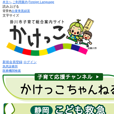
本文へ
ご利用案内
Foreign Language
読み上げる
背景色
白
黄
青
黒
緑茶
文字サイズ
新規会員登録
ログイン
急患診療所
医療機関検索