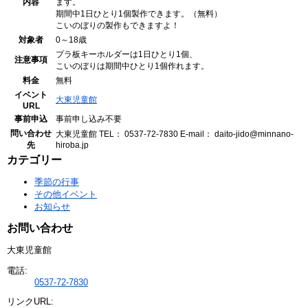
内容
ます。
期間中1日ひとり1個製作できます。（無料）
こいのぼりの製作もできますよ！
対象者
0～18歳
プラ板キーホルダーは1日ひとり1個、
注意事項
こいのぼりは期間中ひとり1個作れます。
料金
無料
イベント
大東児童館
URL
事前申込
事前申し込み不要
問い合わせ
大東児童館
TEL： 0537-72-7830
E-mail： daito-jido@minnano-
先
hiroba.jp
カテゴリー
季節の行事
その他イベント
お知らせ
お問い合わせ
大東児童館
電話:
0537-72-7830
リンクURL: