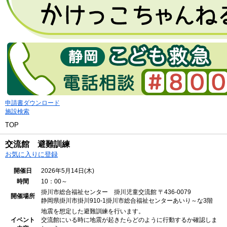
申請書ダウンロード
施設検索
TOP
交流館 避難訓練
お気に入りに登録
開催日
2026年5月14日(木)
時間
10：00～
掛川市総合福祉センター 掛川児童交流館
〒436-0079
開催場所
静岡県掛川市掛川910-1掛川市総合福祉センターあいり～な3階
地震を想定した避難訓練を行います。
イベント
交流館にいる時に地震が起きたらどのように行動するか確認しま