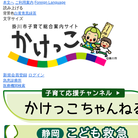
本文へ
ご利用案内
Foreign Language
読み上げる
背景色
白
黄
青
黒
緑茶
文字サイズ
新規会員登録
ログイン
急患診療所
医療機関検索