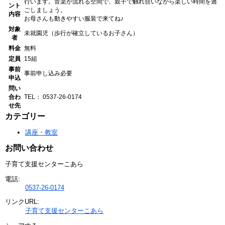
行います。音楽が流れる空間で、親子で触れ合いながら楽しい時間を過
ント
ごしましょう。
内容
お母さんも動きやすい服装で来てね♪
対象
未就園児（歩行が確立しているお子さん）
者
料金
無料
定員
15組
事前
事前申し込み必要
申込
問い
合わ
TEL： 0537-26-0174
せ先
カテゴリー
講座・教室
お問い合わせ
子育て支援センターこあら
電話:
0537-26-0174
リンクURL:
子育て支援センターこあら