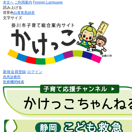
本文へ
ご利用案内
Foreign Language
読み上げる
背景色
白
黄
青
黒
緑茶
文字サイズ
新規会員登録
ログイン
急患診療所
医療機関検索