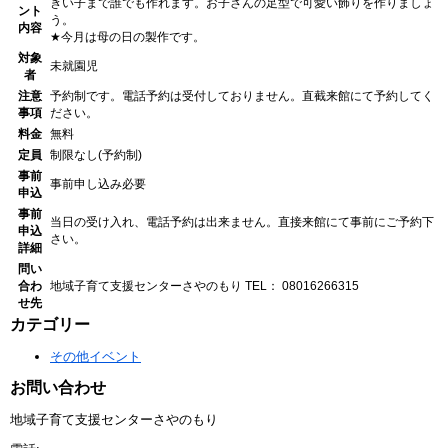
きい子まで誰でも作れます。お子さんの足型で可愛い飾りを作りましょ
ント
う。
内容
★今月は母の日の製作です。
対象
未就園児
者
注意
予約制です。電話予約は受付しておりません。直截来館にて予約してく
事項
ださい。
料金
無料
定員
制限なし(予約制)
事前
事前申し込み必要
申込
事前
当日の受け入れ、電話予約は出来ません。直接来館にて事前にご予約下
申込
さい。
詳細
問い
合わ
地域子育て支援センターさやのもり
TEL： 08016266315
せ先
カテゴリー
その他イベント
お問い合わせ
地域子育て支援センターさやのもり