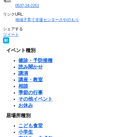
電話:
0537-24-2251
リンクURL:
地域子育て支援センターさやのもり
シェアする
ツイート
イベント種別
健診・予防接種
読み聞かせ
講演
講座・教室
相談
季節の行事
その他イベント
お休み
居場所種別
こども食堂
小学生