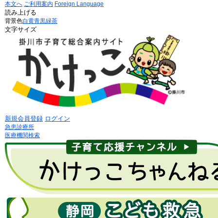
本文へ
ご利用案内
Foreign Language
読み上げる
背景色
白
黄
青
黒
緑茶
文字サイズ
新規会員登録
ログイン
急患診療所
医療機関検索