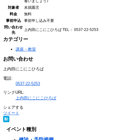
養いましょう♪
対象者
未就園児
料金
無料
事前申込
事前申し込み不要
問い合わせ
上内田にこにこひろば
TEL： 0537-22-5253
先
カテゴリー
講座・教室
お問い合わせ
上内田にこにこひろば
電話:
0537-22-5253
リンクURL:
上内田にこにこひろば
シェアする
ツイート
イベント種別
健診・予防接種