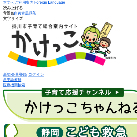
本文へ
ご利用案内
Foreign Language
読み上げる
背景色
白
黄
青
黒
緑茶
文字サイズ
新規会員登録
ログイン
急患診療所
医療機関検索