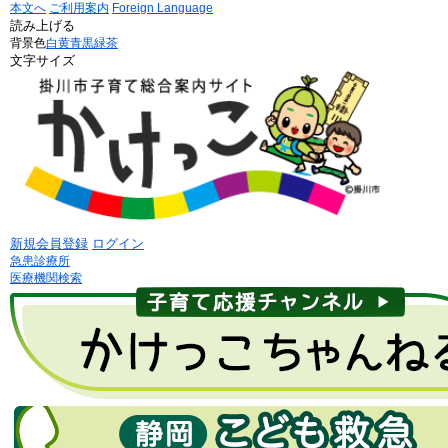
本文へ
ご利用案内
Foreign Language
読み上げる
背景色
白
黄
青
黒
緑茶
文字サイズ
新規会員登録
ログイン
急患診療所
医療機関検索