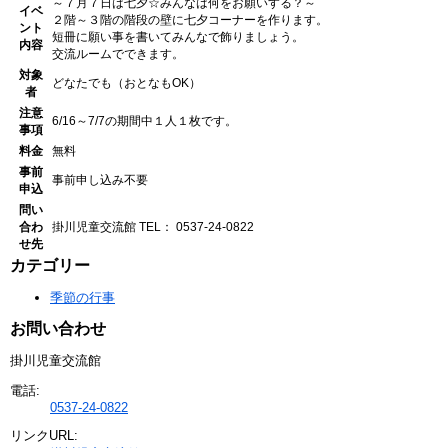
～７月７日は七夕☆みんなは何をお願いする？～
イベ
２階～３階の階段の壁に七夕コーナーを作ります。
ント
短冊に願い事を書いてみんなで飾りましょう。
内容
交流ルームでできます。
対象
どなたでも（おとなもOK）
者
注意
6/16～7/7の期間中１人１枚です。
事項
料金
無料
事前
事前申し込み不要
申込
問い
合わ
掛川児童交流館
TEL： 0537-24-0822
せ先
カテゴリー
季節の行事
お問い合わせ
掛川児童交流館
電話:
0537-24-0822
リンクURL: