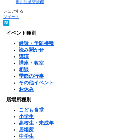
掛川児童交流館
シェアする
ツイート
イベント種別
健診・予防接種
読み聞かせ
講演
講座・教室
相談
季節の行事
その他イベント
お休み
居場所種別
こども食堂
小学生
高校生・未成年
居場所
中学生