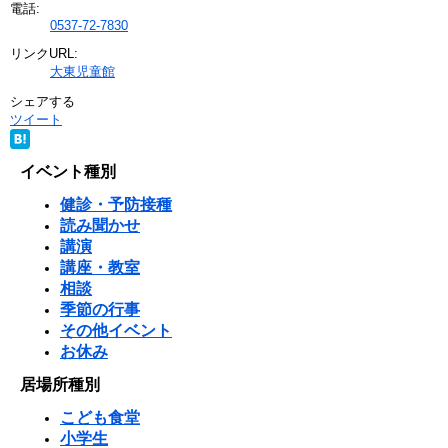
電話:
0537-72-7830
リンクURL:
大東児童館
シェアする
ツイート
イベント種別
健診・予防接種
読み聞かせ
講演
講座・教室
相談
季節の行事
その他イベント
お休み
居場所種別
こども食堂
小学生