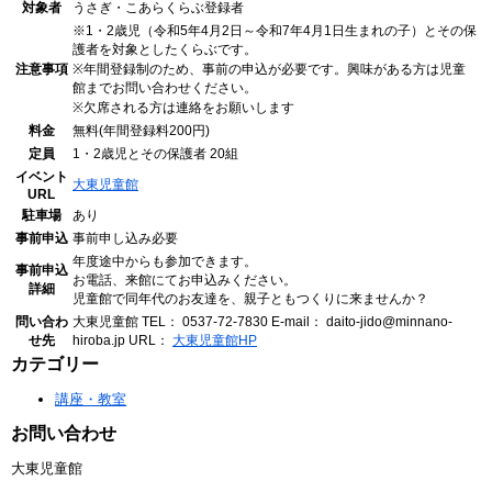
対象者
うさぎ・こあらくらぶ登録者
※1・2歳児（令和5年4月2日～令和7年4月1日生まれの子）とその保
護者を対象としたくらぶです。
注意事項
※年間登録制のため、事前の申込が必要です。興味がある方は児童
館までお問い合わせください。
※欠席される方は連絡をお願いします
料金
無料(年間登録料200円)
定員
1・2歳児とその保護者 20組
イベント
大東児童館
URL
駐車場
あり
事前申込
事前申し込み必要
年度途中からも参加できます。
事前申込
お電話、来館にてお申込みください。
詳細
児童館で同年代のお友達を、親子ともつくりに来ませんか？
問い合わ
大東児童館
TEL： 0537-72-7830
E-mail： daito-jido@minnano-
せ先
hiroba.jp
URL：
大東児童館HP
カテゴリー
講座・教室
お問い合わせ
大東児童館