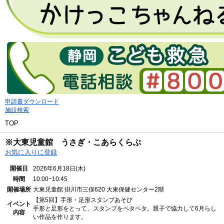
申請書ダウンロード
施設検索
TOP
※大東児童館 うさぎ・こあらくらぶ
お気に入りに登録
開催日
2026年6月18日(木)
時間
10:00~10:45
開催場所
大東児童館
掛川市三俣620 大東保健センター2階
【第5回】手形・足形スタンプあそび
イベント
手形と足形をとって、スタンプをペタペタ。親子で協力して6月らし
内容
い作品を作ります。