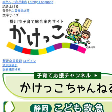
本文へ
ご利用案内
Foreign Language
読み上げる
背景色
白
黄
青
黒
緑茶
文字サイズ
新規会員登録
ログイン
急患診療所
医療機関検索