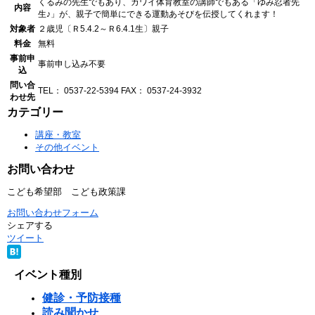
くるみの先生でもあり、カワイ体育教室の講師でもある「ゆみ忍者先
内容
生♪」が、親子で簡単にできる運動あそびを伝授してくれます！
対象者
２歳児〔Ｒ5.4.2～Ｒ6.4.1生〕親子
料金
無料
事前申
事前申し込み不要
込
問い合
TEL： 0537-22-5394
FAX： 0537-24-3932
わせ先
カテゴリー
講座・教室
その他イベント
お問い合わせ
こども希望部 こども政策課
お問い合わせフォーム
シェアする
ツイート
イベント種別
健診・予防接種
読み聞かせ