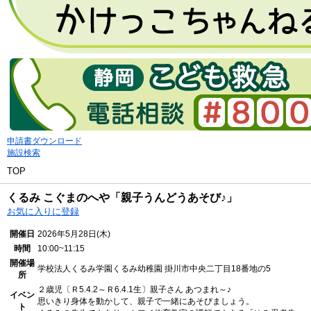
申請書ダウンロード
施設検索
TOP
くるみ こぐまのへや「親子うんどうあそび♪」
お気に入りに登録
開催日
2026年5月28日(木)
時間
10:00~11:15
開催場
学校法人くるみ学園くるみ幼稚園
掛川市中央二丁目18番地の5
所
２歳児〔Ｒ5.4.2～Ｒ6.4.1生〕親子さん あつまれ～♪
イベン
思いきり身体を動かして、親子で一緒にあそびましょう。
ト