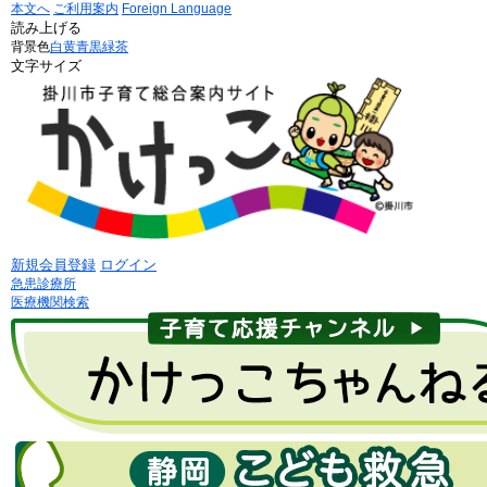
本文へ
ご利用案内
Foreign Language
読み上げる
背景色
白
黄
青
黒
緑茶
文字サイズ
新規会員登録
ログイン
急患診療所
医療機関検索