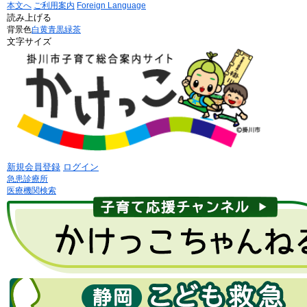
本文へ
ご利用案内
Foreign Language
読み上げる
背景色
白
黄
青
黒
緑茶
文字サイズ
新規会員登録
ログイン
急患診療所
医療機関検索