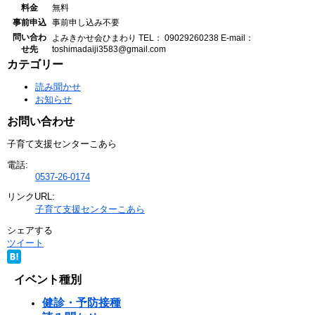
料金
無料
事前申込
事前申し込み不要
問い合わ
よみきかせ会ひまわり
TEL： 09029260238
E-mail：
せ先
toshimadaiji3583@gmail.com
カテゴリー
読み聞かせ
お知らせ
お問い合わせ
子育て支援センターこあら
電話:
0537-26-0174
リンクURL:
子育て支援センターこあら
シェアする
ツイート
イベント種別
健診・予防接種