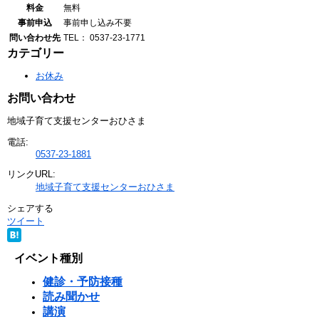
料金
無料
事前申込
事前申し込み不要
問い合わせ先
TEL： 0537-23-1771
カテゴリー
お休み
お問い合わせ
地域子育て支援センターおひさま
電話:
0537-23-1881
リンクURL:
地域子育て支援センターおひさま
シェアする
ツイート
イベント種別
健診・予防接種
読み聞かせ
講演