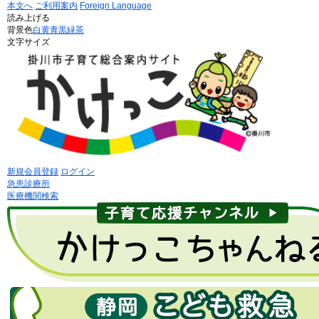
本文へ
ご利用案内
Foreign Language
読み上げる
背景色
白
黄
青
黒
緑茶
文字サイズ
新規会員登録
ログイン
急患診療所
医療機関検索