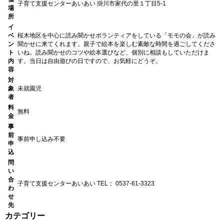
子育て支援センターあいあい
掛川市家代の里１丁目5-1
場
所
イ
ベ
桜木地区を中心に読み聞かせボランティアをしている「モモの会」が読み
ン
聞かせに来てくれます。親子で絵本を楽しむ素敵な時間を過ごしてくださ
ト
いね。読み聞かせのコツや絵本選びなど、個別に相談もしていただけま
内
す。当日は自由遊びの日ですので、お気軽にどうぞ。
容
対
象
未就園児
者
料
無料
金
事
前
事前申し込み不要
申
込
問
い
合
子育て支援センターあいあい
TEL： 0537-61-3323
わ
せ
先
カテゴリー