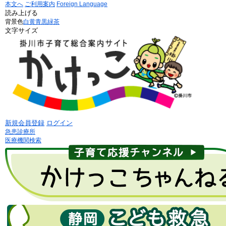
本文へ
ご利用案内
Foreign Language
読み上げる
背景色
白
黄
青
黒
緑茶
文字サイズ
新規会員登録
ログイン
急患診療所
医療機関検索