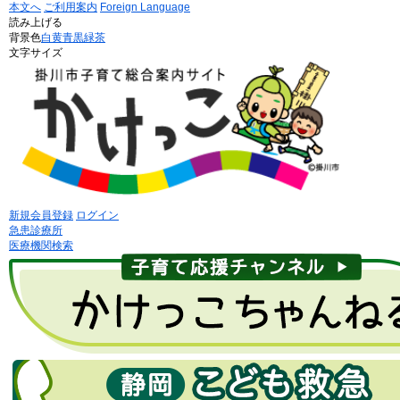
本文へ
ご利用案内
Foreign Language
読み上げる
背景色
白
黄
青
黒
緑茶
文字サイズ
新規会員登録
ログイン
急患診療所
医療機関検索