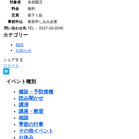
対象者
未就園児
料金
無料
定員
親子１組
事前申込
事前申し込み必要
問い合わせ先
TEL： 0537-28-0546
カテゴリー
相談
お知らせ
シェアする
ツイート
イベント種別
健診・予防接種
読み聞かせ
講演
講座・教室
相談
季節の行事
その他イベント
お休み