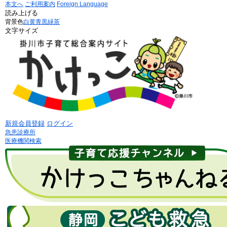
本文へ
ご利用案内
Foreign Language
読み上げる
背景色
白
黄
青
黒
緑茶
文字サイズ
新規会員登録
ログイン
急患診療所
医療機関検索