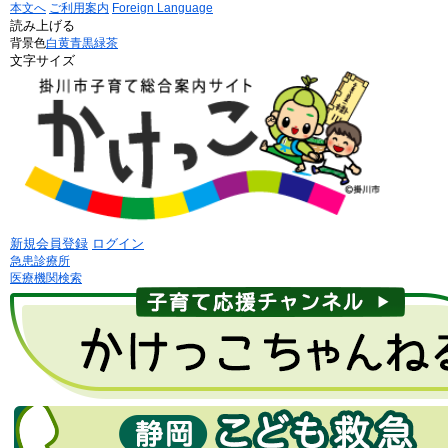
本文へ
ご利用案内
Foreign Language
読み上げる
背景色
白
黄
青
黒
緑茶
文字サイズ
新規会員登録
ログイン
急患診療所
医療機関検索