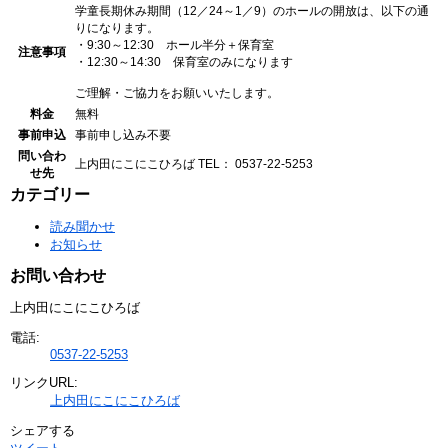
学童長期休み期間（12／24～1／9）のホールの開放は、以下の通
りになります。
・9:30～12:30 ホール半分＋保育室
注意事項
・12:30～14:30 保育室のみになります
ご理解・ご協力をお願いいたします。
料金
無料
事前申込
事前申し込み不要
問い合わ
上内田にこにこひろば
TEL： 0537-22-5253
せ先
カテゴリー
読み聞かせ
お知らせ
お問い合わせ
上内田にこにこひろば
電話:
0537-22-5253
リンクURL:
上内田にこにこひろば
シェアする